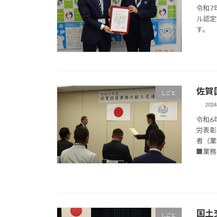
令和7
ル認定
す。
佐賀
しごと
202
令和6
労表彰
者（業
■業務
国土
しごと