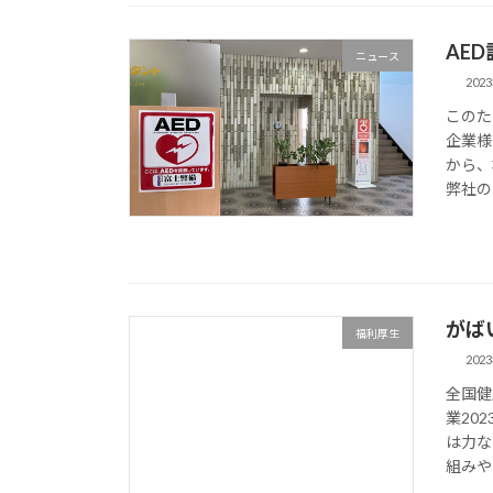
AE
ニュース
202
このた
企業様
から、
弊社の
がば
福利厚生
202
全国健
業20
は力な
組みや