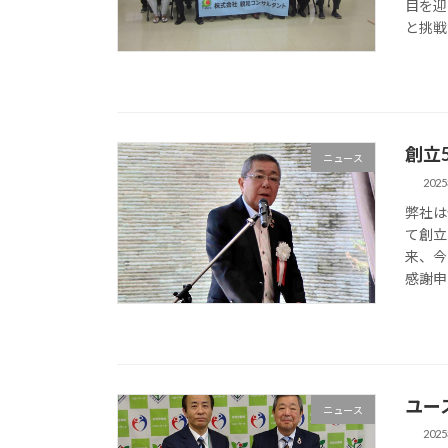
目を迎
と挑戦
創立
ニュース
202
弊社は
て創立
来、今
感謝申
ユー
ニュース
202