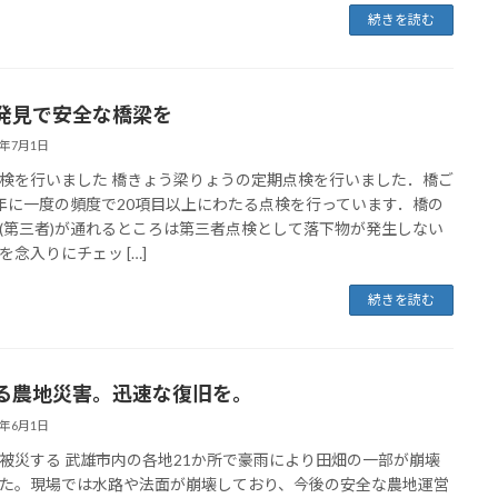
続きを読む
発見で安全な橋梁を
3年7月1日
検を行いました 橋きょう梁りょうの定期点検を行いました．橋ご
年に一度の頻度で20項目以上にわたる点検を行っています．橋の
(第三者)が通れるところは第三者点検として落下物が発生しない
を念入りにチェッ […]
続きを読む
る農地災害。迅速な復旧を。
3年6月1日
被災する 武雄市内の各地21か所で豪雨により田畑の一部が崩壊
た。現場では水路や法面が崩壊しており、今後の安全な農地運営