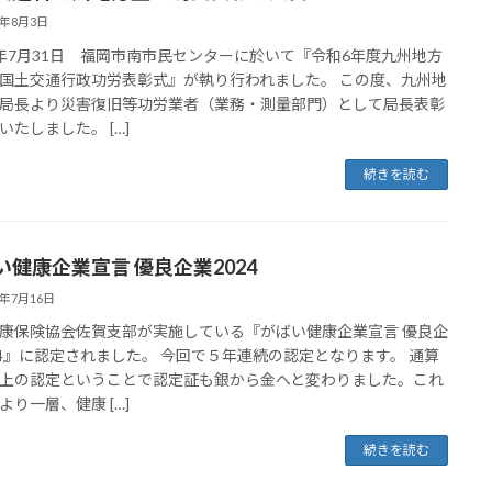
4年8月3日
年7月31日 福岡市南市民センターに於いて『令和6年度九州地方
国土交通行政功労表彰式』が執り行われました。 この度、九州地
局長より災害復旧等功労業者（業務・測量部門）として局長表彰
いたしました。 […]
続きを読む
い健康企業宣言 優良企業2024
4年7月16日
康保険協会佐賀支部が実施している『がばい健康企業宣言 優良企
24』に認定されました。 今回で５年連続の認定となります。 通算
上の認定ということで認定証も銀から金へと変わりました。これ
より一層、健康 […]
続きを読む