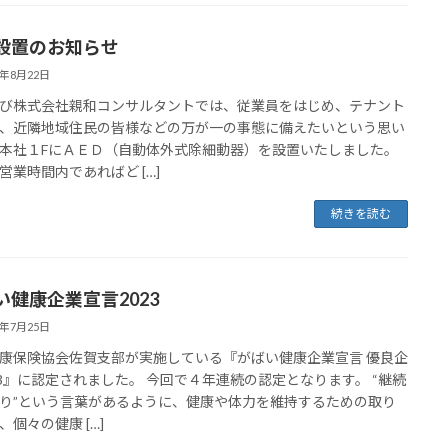
D設置のお知らせ
3年8月22日
び株式会社親和コンサルタントでは、従業員をはじめ、テナント
、近隣地域住民の皆様などの万が一の事態に備えたいという思い
本社１FにＡＥＤ（自動体外式除細動器）を設置いたしました。
営業時間内であればど […]
続きを読む
い健康企業宣言2023
3年7月25日
康保険協会佐賀支部が実施している『がばい健康企業宣言 優良企
23』に認定されました。 今回で４年連続の認定となります。 “継続
り”という言葉があるように、健康や体力を維持するための取り
、個々の健康 […]