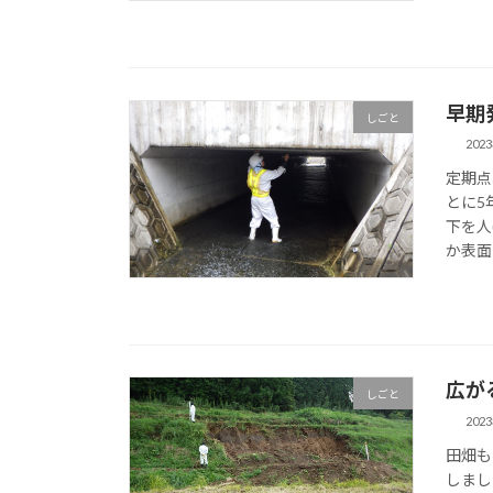
早期
しごと
202
定期点
とに5
下を人
か表面
広が
しごと
202
田畑も
しまし