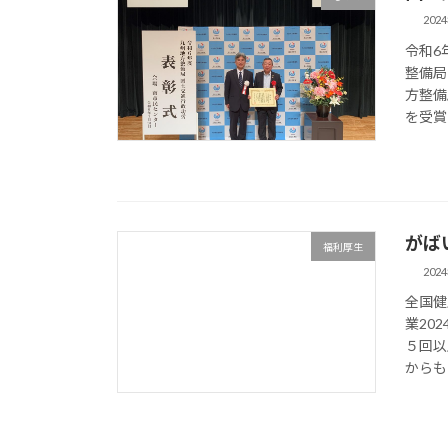
202
令和6
整備局
方整備
を受賞
がば
福利厚生
202
全国健
業20
５回以
からも