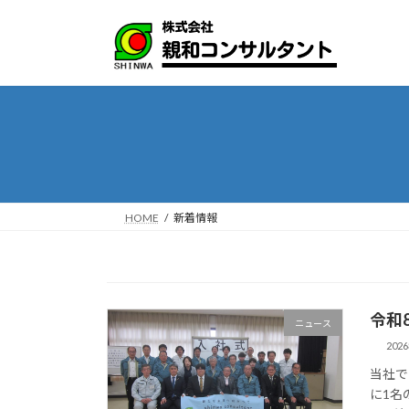
コ
ナ
ン
ビ
テ
ゲ
ン
ー
ツ
シ
へ
ョ
ス
ン
キ
に
ッ
移
プ
動
HOME
新着情報
令和
ニュース
202
当社で
に1名