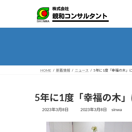
コ
ナ
ン
ビ
テ
ゲ
ン
ー
ツ
シ
へ
ョ
ス
ン
キ
に
ッ
移
プ
動
HOME
新着情報
ニュース
5年に1度「幸福の木」
5年に1度「幸福の木
最
2023年3月8日
2023年3月8日
sinwa
終
更
新