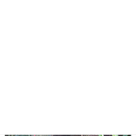
様々な案を出して検証
地道な努力を忘れない
長い年月を経て、土地の性質は様々な要因で変化します。それが災
害の原因となることもあります。また、土地に手を加えた時に思
いもよらない事態が起こることもあります。その要因を１つずつ
仮定・検証して、対策案を複数用意することは大変な作業です。す
べては地域の人々の安全のため！という想いがあるからこそ、担
当者も頑張れたのだと思います。
しごと
カテゴリー
前の記事