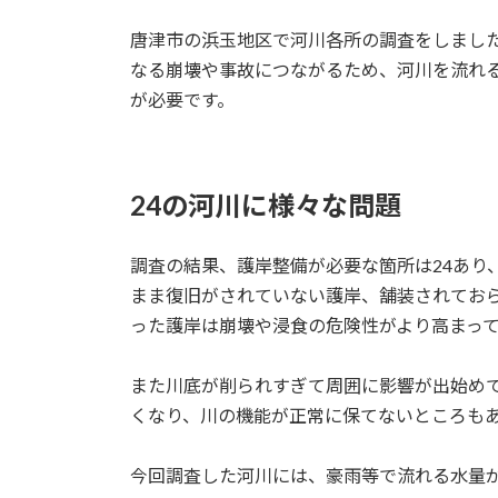
日
時
唐津市の浜玉地区で河川各所の調査をしまし
:
なる崩壊や事故につながるため、河川を流れ
が必要です。
24の河川に様々な問題
調査の結果、護岸整備が必要な箇所は24あり
まま復旧がされていない護岸、舗装されてお
った護岸は崩壊や浸食の危険性がより高まっ
また川底が削られすぎて周囲に影響が出始め
くなり、川の機能が正常に保てないところも
今回調査した河川には、豪雨等で流れる水量