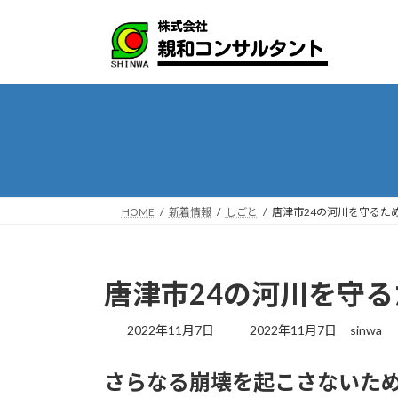
コ
ナ
ン
ビ
テ
ゲ
ン
ー
ツ
シ
へ
ョ
ス
ン
キ
に
ッ
移
プ
動
HOME
新着情報
しごと
唐津市24の河川を守るた
唐津市24の河川を守
最
2022年11月7日
2022年11月7日
sinwa
終
更
さらなる崩壊を起こさないた
新