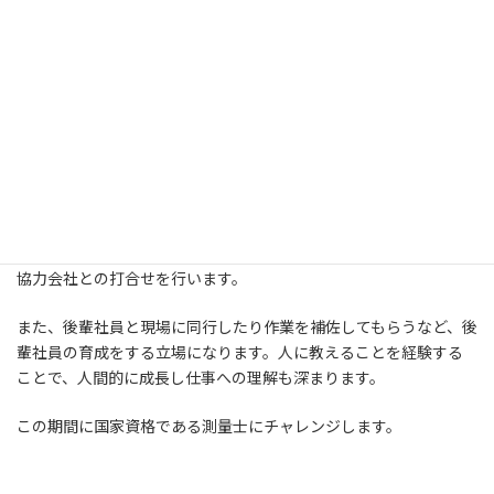
入社4～8年目
業務担当、後輩社員の育成など
社員の経験や知識技能に応じて、受注業務の担当を割り振ります。
上司や先輩社員からフォローアップを受けながら、チームで業務
を遂行します。
業務担当になると、発注者（県や市町の担当者）との打合せや、
協力会社との打合せを行います。
また、後輩社員と現場に同行したり作業を補佐してもらうなど、後
輩社員の育成をする立場になります。人に教えることを経験する
ことで、人間的に成長し仕事への理解も深まります。
この期間に国家資格である測量士にチャレンジします。